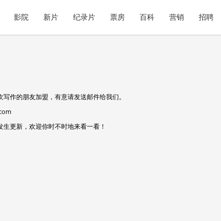
影院
新片
纪录片
票房
百科
营销
招聘
欢写作的朋友加盟，有意请发送邮件给我们。
.com
发生更新，欢迎你时不时地来看一看！