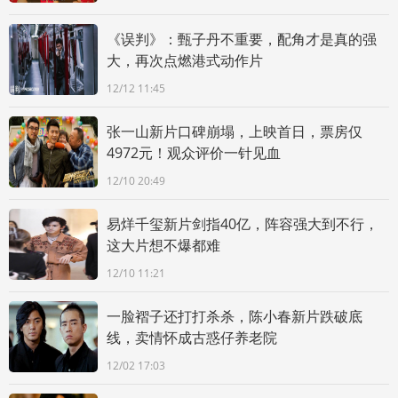
《误判》：甄子丹不重要，配角才是真的强
大，再次点燃港式动作片
12/12 11:45
张一山新片口碑崩塌，上映首日，票房仅
4972元！观众评价一针见血
12/10 20:49
易烊千玺新片剑指40亿，阵容强大到不行，
这大片想不爆都难
12/10 11:21
一脸褶子还打打杀杀，陈小春新片跌破底
线，卖情怀成古惑仔养老院
12/02 17:03