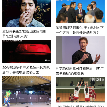
陈道明对话阿米尔·汗：电影的下
梁朝伟获第27届釜山国际电影
一个方向，是向外还是向内？
节“亚洲电影人奖”
20余部华语片亮相乌迪内远东电
扎克伯格想靠AI订阅破局，但“广
影节，香港电影强势出击
告依赖症”恐难摆脱
《中国女排》采用48帧拍摄 部分