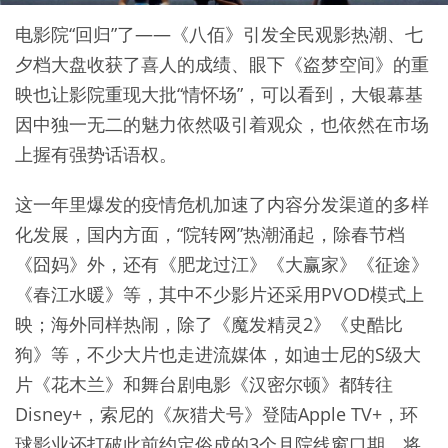
电影院“回归”了——《八佰》引发全民观影热潮、七
夕档大盘收获了喜人的成绩、眼下《盗梦空间》的重
映也让影院重现大批“情怀场”，可以看到，大银幕基
因中独一无二的魅力依然吸引着观众，也依然在市场
上握有强势话语权。
这一年里爆发的疫情危机加速了内容分发渠道的多样
化发展，国内方面，“院转网”热潮涌起，除春节档
《囧妈》外，还有《肥龙过江》《大赢家》《征途》
《春江水暖》等，其中不少影片还采用PVOD模式上
映；海外同样热闹，除了《魔发精灵2》《史酷比
狗》等，不少大片也走进流媒体，如迪士尼的S级大
片《花木兰》和舞台剧电影《汉密尔顿》都转往
Disney+，索尼的《灰猎犬号》登陆Apple TV+，环
球影业还打破此前约定俗成的3个月院线窗口期，将