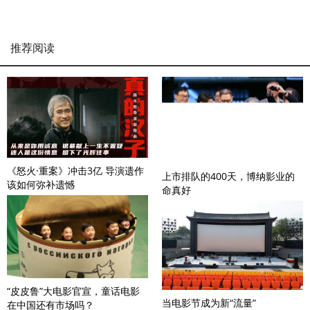
推荐阅读
《怒火·重案》冲击3亿 导演遗作
上市排队的400天，博纳影业的
该如何弥补遗憾
命真好
“皮皮鲁”大电影官宣，童话电影
当电影节成为新“流量”
在中国还有市场吗？