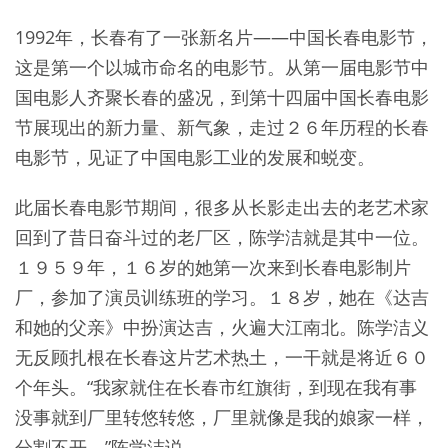
1992年，长春有了一张新名片——中国长春电影节，
这是第一个以城市命名的电影节。从第一届电影节中
国电影人齐聚长春的盛况，到第十四届中国长春电影
节展现出的新力量、新气象，走过２６年历程的长春
电影节，见证了中国电影工业的发展和蜕变。
此届长春电影节期间，很多从长影走出去的老艺术家
回到了昔日奋斗过的老厂区，陈学洁就是其中一位。
１９５９年，１６岁的她第一次来到长春电影制片
厂，参加了演员训练班的学习。１８岁，她在《达吉
和她的父亲》中扮演达吉，火遍大江南北。陈学洁义
无反顾扎根在长春这片艺术热土，一干就是将近６０
个年头。“我家就住在长春市红旗街，到现在我有事
没事就到厂里转悠转悠，厂里就像是我的娘家一样，
分割不开。”陈学洁说。