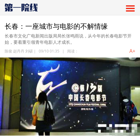
长春：一座城市与电影的不解情缘
长春市文化广电新闻出版局局长张鸣雨说，从今年的长春电影节开
始，要着重引领青年电影人才成长。
A+
陈俊 赵丹丹 刘硕
|
09/10 01:35
|
阅读：