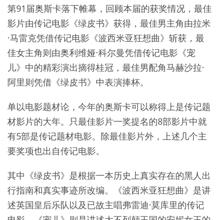
第91届奥斯卡落下帷幕，回顾本届的获奖情况，最佳
影片由传记电影《绿皮书》获得，最佳男主角由拉米
·马雷克凭借传记电影《波西米亚狂想曲》斩获，最
佳女主角则由奥利维娅·科尔曼凭借传记电影《宠
儿》中的精彩演出摘得桂冠，最佳男配角马赫沙拉·
阿里则凭借《绿皮书》中表演捧杯。
单以电影题材论，今年的奥斯卡可以称得上是传记题
材影片的大年。只最佳影片一奖提名的8部影片中就
有5部是传记题材电影。除最佳影片外，上述几个主
要奖项也出自传记电影。
其中《绿皮书》是根据一本历史上真实存在的黑人出
行指南和真实事迹所改编。《波西米亚狂想曲》是讲
述英国皇后乐队以及已故主唱弗雷迪·莫库里的传记
电影，《宠儿》则是讲述大不列颠王国的安妮女王的