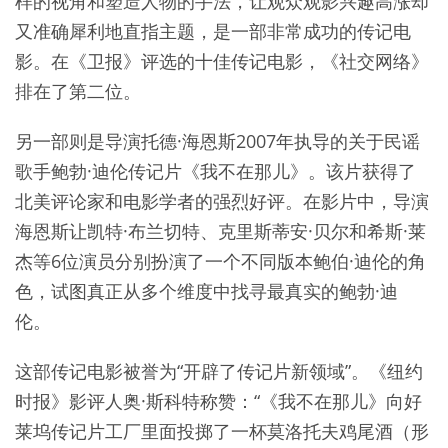
样的视角和塑造人物的手法，让观众观影兴趣高涨却
又准确犀利地直指主题，是一部非常成功的传记电
影。在《卫报》评选的十佳传记电影，《社交网络》
排在了第二位。
另一部则是导演托德·海恩斯2007年执导的关于民谣
歌手鲍勃·迪伦传记片《我不在那儿》。该片获得了
北美评论家和电影学者的强烈好评。在影片中，导演
海恩斯让凯特·布兰切特、克里斯蒂安·贝尔和希斯·莱
杰等6位演员分别扮演了一个不同版本鲍伯·迪伦的角
色，试图真正从多个维度中找寻最真实的鲍勃·迪
伦。
这部传记电影被誉为“开辟了传记片新领域”。《纽约
时报》影评人奥·斯科特称赞：“《我不在那儿》向好
莱坞传记片工厂里面投掷了一杯莫洛托夫鸡尾酒（形