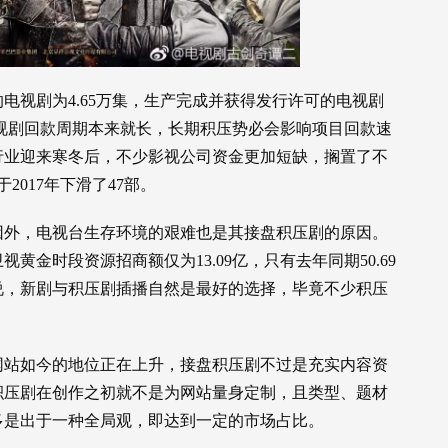
的电视剧为4.65万集，生产完成并获得发行许可的电视剧
。电视剧回款周期本来就长，长期积压势必会影响项目回款速
视行业迎来寒冬后，不少影视公司资金更加短缺，搁置了不
2017年下滑了47部。
因外，电视台生存环境的艰难也是其接盘积压剧的原因。
金时段资源招商额仅为13.09亿，只有去年同期50.69
说，新剧与积压剧插播自然是最好的选择，毕竟不少积压
网站如今的地位正在上升，接盘积压剧不过是充实内容资
积压剧在创作之初就不是为网站量身定制，且类型、题材
多是出于一种全局观，即达到一定的市场占比。