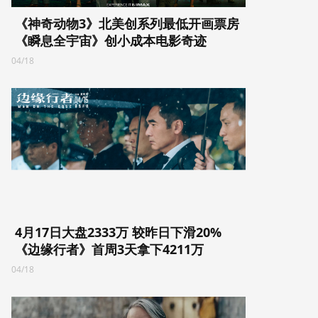
《神奇动物3》北美创系列最低开画票房
《瞬息全宇宙》创小成本电影奇迹
04/18
4月17日大盘2333万 较昨日下滑20%
《边缘行者》首周3天拿下4211万
04/18