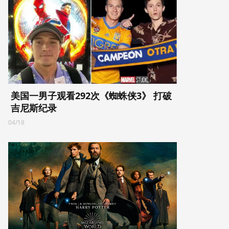
美国一男子观看292次《蜘蛛侠3》 打破
吉尼斯纪录
04/18