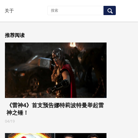
关于
推荐阅读
《雷神4》首支预告娜特莉波特曼举起雷
神之锤！
04/19