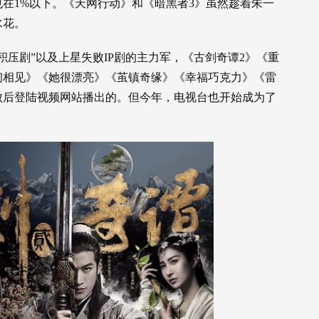
在1%以下。《天网行动》和《暗黑者3》虽然趁着朱一
水花。
理“积压剧”以及上星失败IP剧的主力军，《古剑奇谭2》《重
初相见》《她很漂亮》《茧镇奇缘》《幸福巧克力》《雷
败后登陆视频网站播出的。但今年，电视台也开始成为了