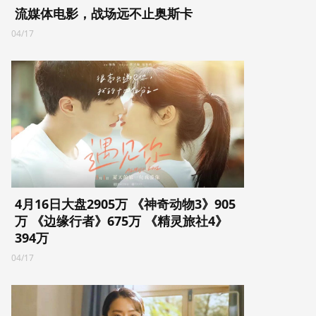
流媒体电影，战场远不止奥斯卡
04/17
4月16日大盘2905万 《神奇动物3》905
万 《边缘行者》675万 《精灵旅社4》
394万
04/17