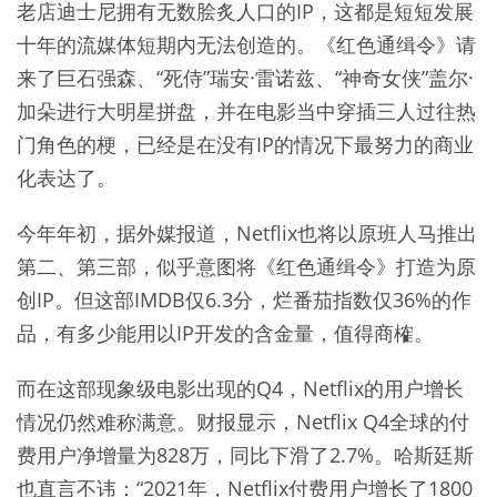
老店迪士尼拥有无数脍炙人口的IP，这都是短短发展
十年的流媒体短期内无法创造的。《红色通缉令》请
来了巨石强森、“死侍”瑞安·雷诺兹、“神奇女侠”盖尔·
加朵进行大明星拼盘，并在电影当中穿插三人过往热
门角色的梗，已经是在没有IP的情况下最努力的商业
化表达了。
今年年初，据外媒报道，Netflix也将以原班人马推出
第二、第三部，似乎意图将《红色通缉令》打造为原
创IP。但这部IMDB仅6.3分，烂番茄指数仅36%的作
品，有多少能用以IP开发的含金量，值得商榷。
而在这部现象级电影出现的Q4，Netflix的用户增长
情况仍然难称满意。财报显示，Netflix Q4全球的付
费用户净增量为828万，同比下滑了2.7%。哈斯廷斯
也直言不讳：“2021年，Netflix付费用户增长了1800