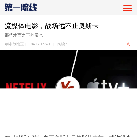
流媒体电影，战场远不止奥斯卡
那些水面之下的常态
A+
毒眸 刘南豆
|
04/17 15:49
|
阅读：