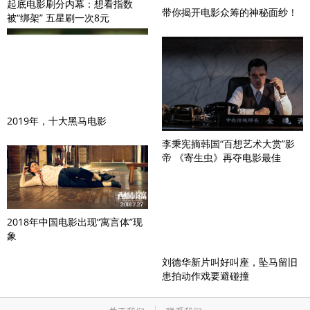
起底电影刷分内幕：想看指数
带你揭开电影众筹的神秘面纱！
被“绑架” 五星刷一次8元
2019年，十大黑马电影
李秉宪摘韩国“百想艺术大赏”影
帝 《寄生虫》再夺电影最佳
2018年中国电影出现“寓言体”现
象
刘德华新片叫好叫座，坠马留旧
患拍动作戏要避碰撞