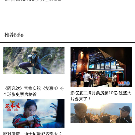
推荐阅读
《阿凡达》官推庆祝《复联4》夺
影院复工满月票房超10亿 这些大
全球影史票房榜首
片要来了！
应对疫情，迪士尼漫威多部大片