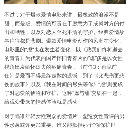
不过，对于爆款爱情电影来讲，最极致的浪漫不是
甜，而是虐。爱情的可贵在于愿意为了成就对方的付
出和牺牲，以及对恋人至死不渝的守护。经典爱情故
事往往都是悲剧。爆款爱情电影创作的风潮在变化，
电影里的“虐”也在发生着变化。以《致我们终将逝去
的青春》为代表的国产怀旧青春片的“虐”多是以女性
视角出发缅怀逝去的疼痛青春，《前任3：再见前
任》是爱而不得最终走散的遗憾，到了《比悲伤更悲
伤的故事》以及《我在时间的尽头等你》“虐”则变成
了对恋爱的牺牲和守护。这种“虐与甜”交织在一起，
给观众带来的情感体验就是感动。
对于瞄准年轻女性观众的爱情片，塑造女性青睐的男
性形象或许更加重要。谁又能抵挡那个“你保护世