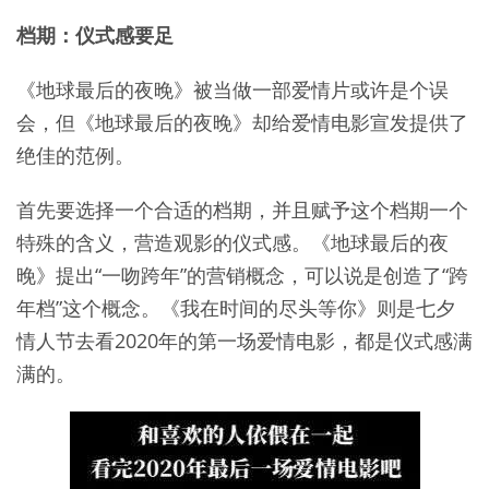
档期：仪式感要足
《地球最后的夜晚》被当做一部爱情片或许是个误
会，但《地球最后的夜晚》却给爱情电影宣发提供了
绝佳的范例。
首先要选择一个合适的档期，并且赋予这个档期一个
特殊的含义，营造观影的仪式感。《地球最后的夜
晚》提出“一吻跨年”的营销概念，可以说是创造了“跨
年档”这个概念。《我在时间的尽头等你》则是七夕
情人节去看2020年的第一场爱情电影，都是仪式感满
满的。