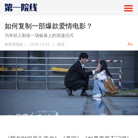
如何复制一部爆款爱情电影？
为年轻人制造一场银幕上的浪漫仪式
A+
电影情报处
|
12/26 13:24
|
阅读：