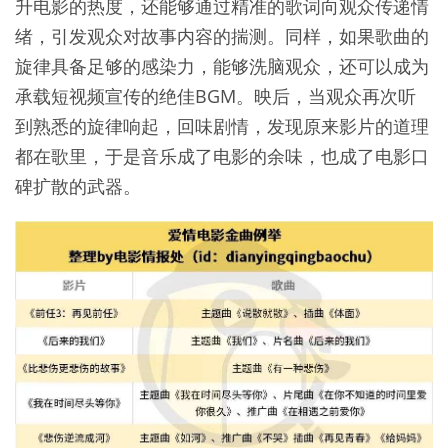
升电影的热度，还能够通过精准的歌词向观众传递情
绪，引发观众对故事内容的揣测。同样，如果歌曲的
旋律具备足够的感染力，能够洗脑观众，还可以成为
承载短视频宣传的绝佳BGM。映后，当观众再次听
到熟悉的旋律响起，回味剧情，发现原来影片的道理
都在歌里，于是音乐成了电影的余味，也成了电影口
碑扩散的武器。