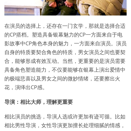
在演员的选择上，还存在一门玄学，那就是选择合适
的CP搭档。塑造具备银幕魅力的CP一方面来自于电
影故事中CP角色本身的魅力，一方面来自演员。演员
自身的特质要契合角色的特质，男女演员之间也要契
合，能够形成有效互动。当然，更重要的是演员需要
具备角色塑造能力，不仅要能够在银幕上演出爱情中
的极端悲喜以及男女之间的微妙情绪，还要擦出火
花，演绎出CP感。
导演：相比大师，理解更重要
相比演员的挑选，导演人选或许更加有迹可循。比如
相比男性导演，女性导演更加擅长处理细腻的情感，