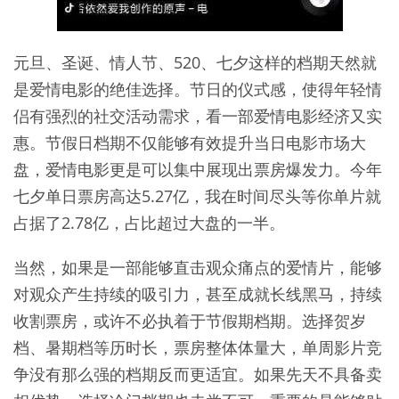
元旦、圣诞、情人节、520、七夕这样的档期天然就
是爱情电影的绝佳选择。节日的仪式感，使得年轻情
侣有强烈的社交活动需求，看一部爱情电影经济又实
惠。节假日档期不仅能够有效提升当日电影市场大
盘，爱情电影更是可以集中展现出票房爆发力。今年
七夕单日票房高达5.27亿，我在时间尽头等你单片就
占据了2.78亿，占比超过大盘的一半。
当然，如果是一部能够直击观众痛点的爱情片，能够
对观众产生持续的吸引力，甚至成就长线黑马，持续
收割票房，或许不必执着于节假期档期。选择贺岁
档、暑期档等历时长，票房整体体量大，单周影片竞
争没有那么强的档期反而更适宜。如果先天不具备卖