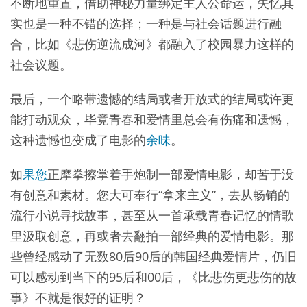
不断地重置，借助神秘力量绑定主人公命运，失忆其
实也是一种不错的选择；一种是与社会话题进行融
合，比如《悲伤逆流成河》都融入了校园暴力这样的
社会议题。
最后，一个略带遗憾的结局或者开放式的结局或许更
能打动观众，毕竟青春和爱情里总会有伤痛和遗憾，
这种遗憾也变成了电影的
余味
。
如
果您
正摩拳擦掌着手炮制一部爱情电影，却苦于没
有创意和素材。您大可奉行“拿来主义”，去从畅销的
流行小说寻找故事，甚至从一首承载青春记忆的情歌
里汲取创意，再或者去翻拍一部经典的爱情电影。那
些曾经感动了无数80后90后的韩国经典爱情片，仍旧
可以感动到当下的95后和00后，《比悲伤更悲伤的故
事》不就是很好的证明？