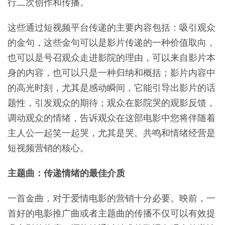
行二次创作和传播。
这些通过短视频平台传递的主要内容包括：吸引观众
的金句，这些金句可以是影片传递的一种价值取向，
也可以是号召观众走进影院的理由，可以来自影片本
身的内容，也可以只是一种归纳和概括；影片内容中
的高光时刻，尤其是感动瞬间，它能引导出影片的话
题性，引发观众的期待；观众在影院哭的观影反馈，
调动观众的情绪，告诉观众在这部电影中您将伴随着
主人公一起笑一起哭，尤其是哭。共鸣和情绪经营是
短视频营销的核心。
主题曲：传递情绪的最佳介质
一首金曲，对于爱情电影的营销十分必要。映前，一
首好的电影推广曲或者主题曲的传播不仅可以有效提