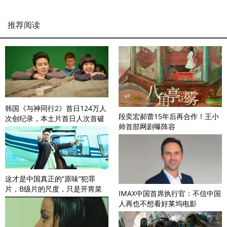
推荐阅读
韩国《与神同行2》首日124万人
段奕宏郝蕾15年后再合作！王小
次创纪录，本土片首日人次首破
帅首部网剧曝阵容
百万
这才是中国真正的“原味”犯罪
片，B级片的尺度，只是开胃菜
IMAX中国首席执行官：不信中国
人再也不想看好莱坞电影