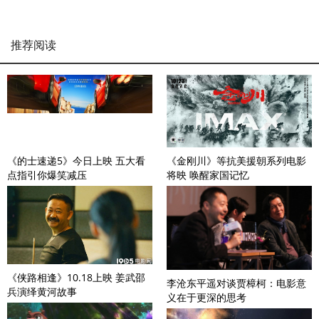
推荐阅读
《的士速递5》今日上映 五大看
《金刚川》等抗美援朝系列电影
点指引你爆笑减压
将映 唤醒家国记忆
《侠路相逢》10.18上映 姜武邵
李沧东平遥对谈贾樟柯：电影意
兵演绎黄河故事
义在于更深的思考