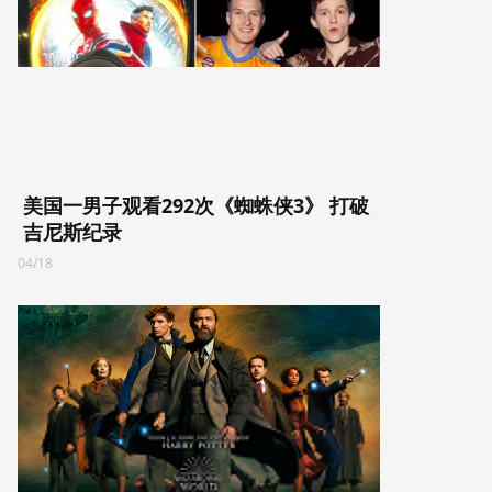
美国一男子观看292次《蜘蛛侠3》 打破
吉尼斯纪录
04/18