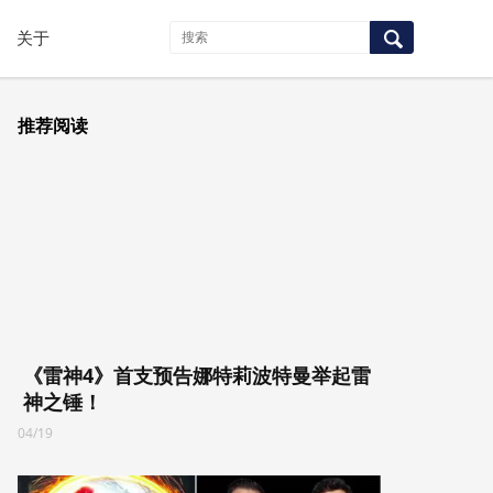
关于
推荐阅读
《雷神4》首支预告娜特莉波特曼举起雷
神之锤！
04/19