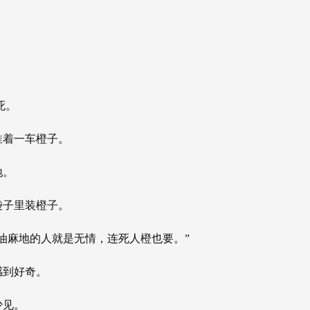
死。
推着一车橙子。
地。
袋子里装橙子。
油麻地的人就是无情，连死人橙也要。”
感到好奇。
少见。