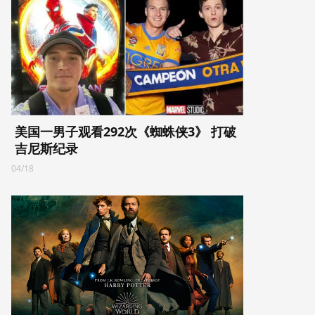
美国一男子观看292次《蜘蛛侠3》 打破
吉尼斯纪录
04/18