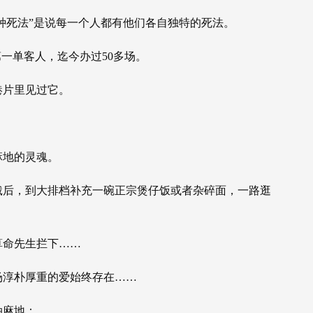
万种死法”是说每一个人都有他们各自独特的死法。
第一单客人，迄今办过50多场。
港片里见过它。
麻地的灵魂。
饿后，到大排档补充一碗正宗煲仔饭或者杂碎面，一路逛
算命先生拦下……
场淳朴厚重的爱始终存在……
油麻地：