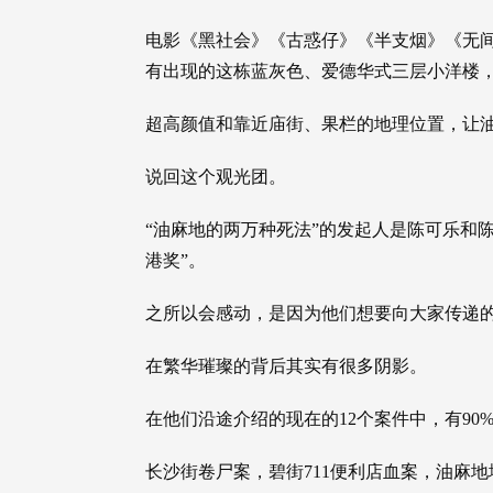
电影《黑社会》《古惑仔》《半支烟》《无
有出现的这栋蓝灰色、爱德华式三层小洋楼
超高颜值和靠近庙街、果栏的地理位置，让油麻
说回这个观光团。
“油麻地的两万种死法”的发起人是陈可乐和陈
港奖”。
之所以会感动，是因为他们想要向大家传递
在繁华璀璨的背后其实有很多阴影。
在他们沿途介绍的现在的12个案件中，有90%都
长沙街卷尸案，碧街711便利店血案，油麻