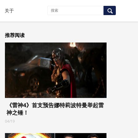
关于
推荐阅读
《雷神4》首支预告娜特莉波特曼举起雷
神之锤！
04/19