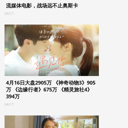
流媒体电影，战场远不止奥斯卡
04/17
4月16日大盘2905万 《神奇动物3》905
万 《边缘行者》675万 《精灵旅社4》
394万
04/17