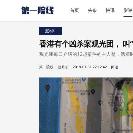
首页
头条
快讯
影评
影评
香港有个凶杀案观光团， 叫
观光团每日介绍的12起案件的主人翁，活着
第一院线 丨渡月初
·
2019-01-31 22:12:42
·
阅读：