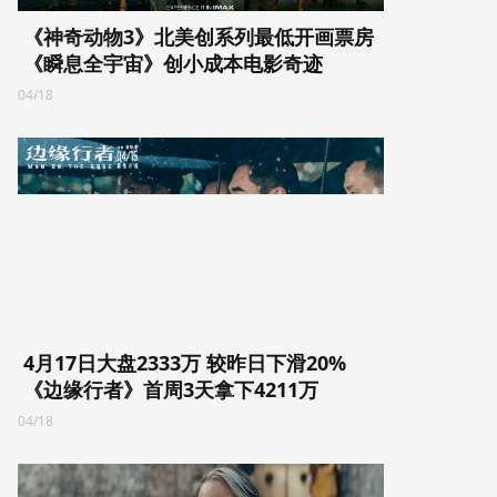
《神奇动物3》北美创系列最低开画票房
《瞬息全宇宙》创小成本电影奇迹
04/18
4月17日大盘2333万 较昨日下滑20%
《边缘行者》首周3天拿下4211万
04/18